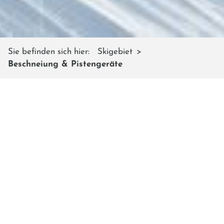
Sie befinden sich hier:
Skigebiet
Beschneiung & Pistengeräte
BESCHNEIUNG UND
PISTENGERÄTE
Der Shuttleberg Flachauwinkl - Kleinarl
investiert jährlich in die
Beschneiungsanlagen
Dadurch gelingt es von Anfang Dezember bis nach
Ostern genügend Schnee auf den Pisten zu