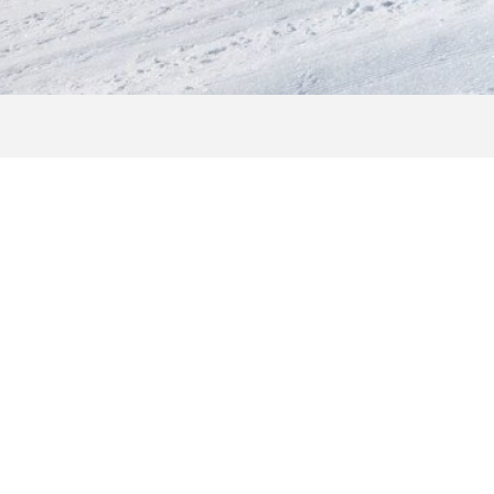
SKILINE
ren Tag auf dem Shuttleberg mit wenigen Klic
che Software zeichnet alle wichtigen Eckdaten auf: