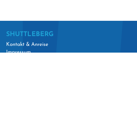
ZUR SKILINE APP
SHUTTLEBERG
Kontakt & Anreise
Impressum
Datenschutz
AGBs
Presse
Sitemap
FAQ
Beförderungsbedingungen