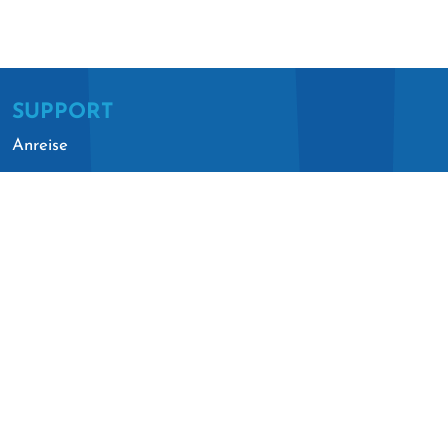
SUPPORT
Anreise
München: 2h
Salzburg: 45min
Villach: 1h 10min