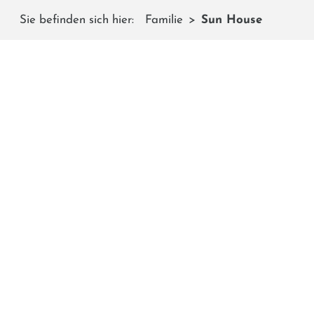
Sie befinden sich hier:
Familie
Sun House
Der
Hier könnt ihr euch im Warmen erholen, mitgebracht
schauen. Während die kleinen Gä