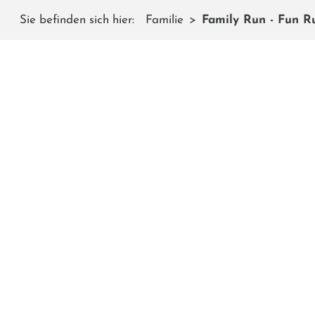
Sie befinden sich hier:
Familie
Family Run - Fun R
Der Family Run bietet Kindern die Möglichkeit, den Sh
blaue Pisten und breite Wege. Am Rand der Pisten warte
Insgesamt ist de