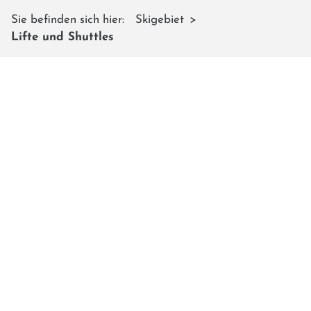
Sie befinden sich hier:
Skigebiet
Lifte und Shuttles
LIFTE & SHUTTLES
Die Lifte auf dem Shuttleberg
heißen Shuttles
denn sie sind
fast so schnell und modern wie ein
Space Shuttle.
Sieben kuppelbare Sesselbahnen
mit Wetterschutzhauben bringen euch bequem den
Berg hinauf, sodass ihr die kurze Verschnaufpause
genießen und bald wieder weiter skifahren oder
snowboarden könnt.