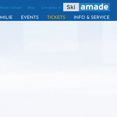
Absolut School
Shop
Live dabei in
(AKTIV)
MILIE
EVENTS
TICKETS
INFO & SERVICE