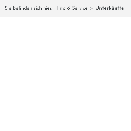
Sie befinden sich hier:
Info & Service
Unterkünfte
UNTERKÜNFTE IN DER
NÄHE
Seid ihr auf der Suche nach einem Hotel, einer Pension
oder einer Ferienwohnung für euren Skiurlaub auf dem
Shuttleberg? Hier findet ihr einige Unterkünfte ganz in
der Nähe von unserem Skigebiet: